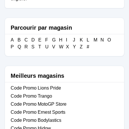
Parcourir par magasin
A
B
C
D
E
F
G
H
I
J
K
L
M
N
O
P
Q
R
S
T
U
V
W
X
Y
Z
#
Meilleurs magasins
Code Promo Lions Pride
Code Promo Trango
Code Promo MotoGP Store
Code Promo Ernest Sports
Code Promo Bodylastics
Code Promo Hidow