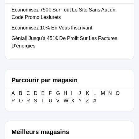
Économisez 750€ Sur Tout Le Site Sans Aucun
Code Promo Lesfurets
Économisez 10% En Vous Inscrivant
Génial! Jusqu'à 451€ De Profit Sur Les Factures
D'énergies
Parcourir par magasin
A
B
C
D
E
F
G
H
I
J
K
L
M
N
O
P
Q
R
S
T
U
V
W
X
Y
Z
#
Meilleurs magasins