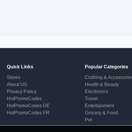
Quick Links
Popular Categories
Stores
Clothing & Accessorie
About US
Health & Beauty
Privacy Policy
Electronics
HotPromoCodes
Travel
HotPromoCodes DE
Entertainment
HotPromoCodes FR
Grocery & Food
Pet