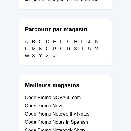
Parcourir par magasin
A
B
C
D
E
F
G
H
I
J
K
L
M
N
O
P
Q
R
S
T
U
V
W
X
Y
Z
#
Meilleurs magasins
Code Promo NOVA68.com
Code Promo Novell
Code Promo Noteworthy Notes
Code Promo Notes In Spanish
Code Promo Notebook Shop