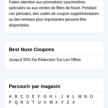
Faites attention aux promotions saisonnières
spéciales ou aux ventes de fêtes de Nuxe. Pendant
ces périodes, des codes de coupon supplémentaires
ou des remises plus importantes peuvent être
disponibles.
Best Nuxe Coupons
Jusqu'à 50% De Réduction Sur Les Offres
Parcourir par magasin
A
B
C
D
E
F
G
H
I
J
K
L
M
N
O
P
Q
R
S
T
U
V
W
X
Y
Z
#