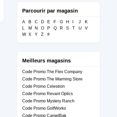
Parcourir par magasin
A
B
C
D
E
F
G
H
I
J
K
L
M
N
O
P
Q
R
S
T
U
V
W
X
Y
Z
#
Meilleurs magasins
Code Promo The Flex Company
Code Promo The Warming Store
Code Promo Celestron
Code Promo Revant Optics
Code Promo Mystery Ranch
Code Promo GolfWorks
Code Promo CamelBak