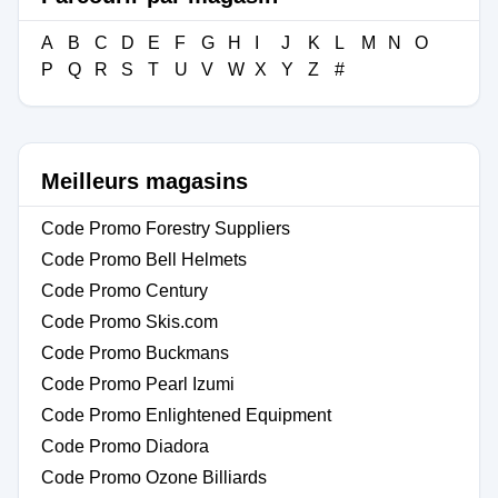
A
B
C
D
E
F
G
H
I
J
K
L
M
N
O
P
Q
R
S
T
U
V
W
X
Y
Z
#
Meilleurs magasins
Code Promo Forestry Suppliers
Code Promo Bell Helmets
Code Promo Century
Code Promo Skis.com
Code Promo Buckmans
Code Promo Pearl Izumi
Code Promo Enlightened Equipment
Code Promo Diadora
Code Promo Ozone Billiards