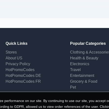
Quick Links
Popular Categories
Stores
Clothing & Accessorie
About US
Health & Beauty
Privacy Policy
Electronics
HotPromoCodes
Travel
HotPromoCodes DE
Entertainment
HotPromoCodes FR
Grocery & Food
Pet
e performance on our site. By continuing to use our site, you accept o
ording to GDPR, allowed us to view order references of the user. Clicki