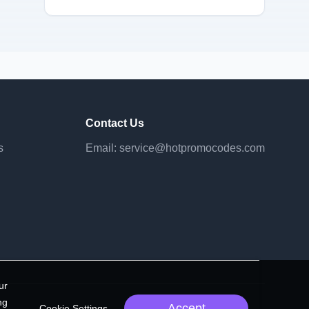
Contact Us
s
Email:
service@hotpromocodes.com
ur
ng
Accept
Cookie Settings