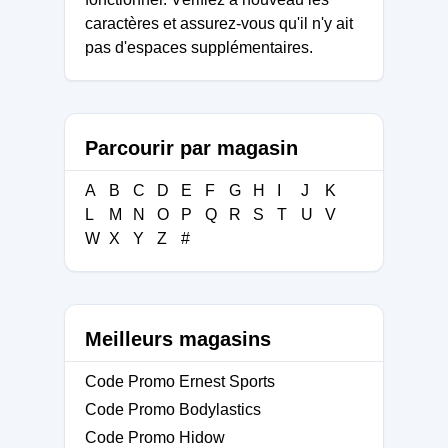
caractères et assurez-vous qu'il n'y ait
pas d'espaces supplémentaires.
Parcourir par magasin
A
B
C
D
E
F
G
H
I
J
K
L
M
N
O
P
Q
R
S
T
U
V
W
X
Y
Z
#
Meilleurs magasins
Code Promo Ernest Sports
Code Promo Bodylastics
Code Promo Hidow