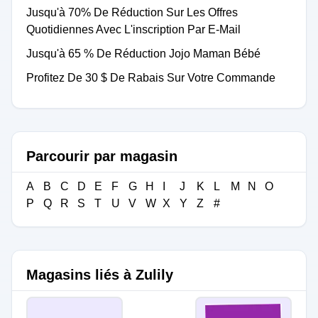
Jusqu'à 70% De Réduction Sur Les Offres
Quotidiennes Avec L'inscription Par E-Mail
Jusqu'à 65 % De Réduction Jojo Maman Bébé
Profitez De 30 $ De Rabais Sur Votre Commande
Parcourir par magasin
A
B
C
D
E
F
G
H
I
J
K
L
M
N
O
P
Q
R
S
T
U
V
W
X
Y
Z
#
Magasins liés à Zulily