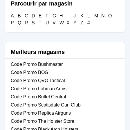
Parcourir par magasin
A
B
C
D
E
F
G
H
I
J
K
L
M
N
O
P
Q
R
S
T
U
V
W
X
Y
Z
#
Meilleurs magasins
Code Promo Bushmaster
Code Promo BOG
Code Promo QVO Tactical
Code Promo Lohman Arms
Code Promo Bullet Central
Code Promo Scottsdale Gun Club
Code Promo Replica Airguns
Code Promo The Holster Store
Code Promo Black Arch Holsters