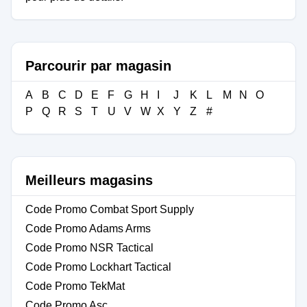
Parcourir par magasin
A
B
C
D
E
F
G
H
I
J
K
L
M
N
O
P
Q
R
S
T
U
V
W
X
Y
Z
#
Meilleurs magasins
Code Promo Combat Sport Supply
Code Promo Adams Arms
Code Promo NSR Tactical
Code Promo Lockhart Tactical
Code Promo TekMat
Code Promo Asc