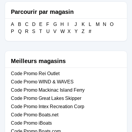
Parcourir par magasin
A
B
C
D
E
F
G
H
I
J
K
L
M
N
O
P
Q
R
S
T
U
V
W
X
Y
Z
#
Meilleurs magasins
Code Promo Rei Outlet
Code Promo WIND & WAVES
Code Promo Mackinac Island Ferry
Code Promo Great Lakes Skipper
Code Promo Intex Recreation Corp
Code Promo Boats.net
Code Promo iBoats
Code Promo Boats.com