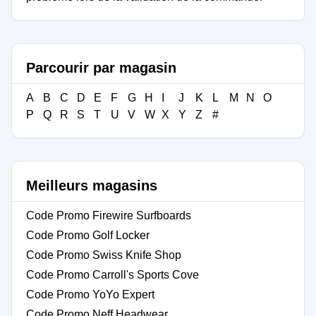
Parcourir par magasin
A
B
C
D
E
F
G
H
I
J
K
L
M
N
O
P
Q
R
S
T
U
V
W
X
Y
Z
#
Meilleurs magasins
Code Promo Firewire Surfboards
Code Promo Golf Locker
Code Promo Swiss Knife Shop
Code Promo Carroll's Sports Cove
Code Promo YoYo Expert
Code Promo Neff Headwear