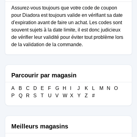
Assurez-vous toujours que votre code de coupon
pour Diadora est toujours valide en vérifiant sa date
d'expiration avant de faire un achat. Les codes sont
souvent sujets à la date limite, il est donc judicieux
de vérifier leur validité pour éviter tout problème lors
de la validation de la commande.
Parcourir par magasin
A
B
C
D
E
F
G
H
I
J
K
L
M
N
O
P
Q
R
S
T
U
V
W
X
Y
Z
#
Meilleurs magasins