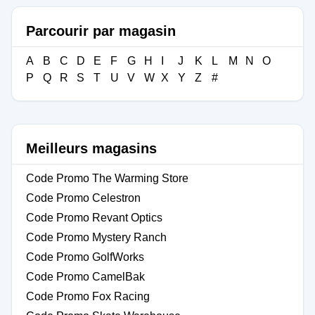
Parcourir par magasin
A
B
C
D
E
F
G
H
I
J
K
L
M
N
O
P
Q
R
S
T
U
V
W
X
Y
Z
#
Meilleurs magasins
Code Promo The Warming Store
Code Promo Celestron
Code Promo Revant Optics
Code Promo Mystery Ranch
Code Promo GolfWorks
Code Promo CamelBak
Code Promo Fox Racing