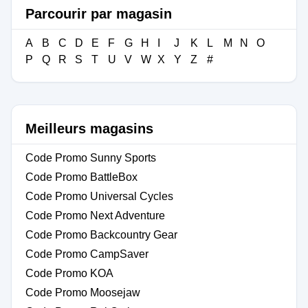
Parcourir par magasin
A
B
C
D
E
F
G
H
I
J
K
L
M
N
O
P
Q
R
S
T
U
V
W
X
Y
Z
#
Meilleurs magasins
Code Promo Sunny Sports
Code Promo BattleBox
Code Promo Universal Cycles
Code Promo Next Adventure
Code Promo Backcountry Gear
Code Promo CampSaver
Code Promo KOA
Code Promo Moosejaw