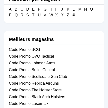
A
B
C
D
E
F
G
H
I
J
K
L
M
N
O
P
Q
R
S
T
U
V
W
X
Y
Z
#
Meilleurs magasins
Code Promo BOG
Code Promo QVO Tactical
Code Promo Lohman Arms
Code Promo Bullet Central
Code Promo Scottsdale Gun Club
Code Promo Replica Airguns
Code Promo The Holster Store
Code Promo Black Arch Holsters
Code Promo Lasermax