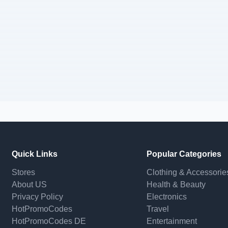
Quick Links
Popular Categories
Stores
Clothing & Accessorie
About US
Health & Beauty
Privacy Policy
Electronics
HotPromoCodes
Travel
HotPromoCodes DE
Entertainment