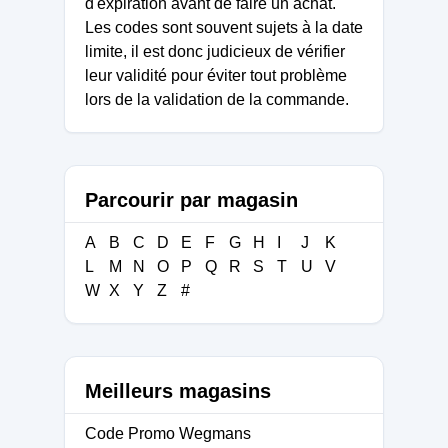
d'expiration avant de faire un achat.
Les codes sont souvent sujets à la date
limite, il est donc judicieux de vérifier
leur validité pour éviter tout problème
lors de la validation de la commande.
Parcourir par magasin
A
B
C
D
E
F
G
H
I
J
K
L
M
N
O
P
Q
R
S
T
U
V
W
X
Y
Z
#
Meilleurs magasins
Code Promo Wegmans