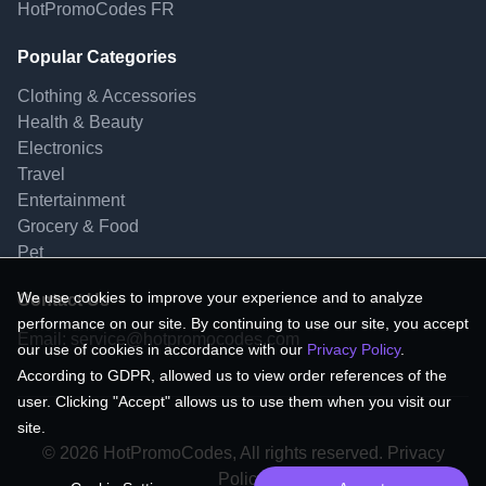
HotPromoCodes FR
Popular Categories
Clothing & Accessories
Health & Beauty
Electronics
Travel
Entertainment
Grocery & Food
Pet
We use cookies to improve your experience and to analyze
Contact Us
performance on our site. By continuing to use our site, you accept
Email:
service@hotpromocodes.com
our use of cookies in accordance with our
Privacy Policy
.
According to GDPR, allowed us to view order references of the
user. Clicking "Accept" allows us to use them when you visit our
site.
© 2026 HotPromoCodes, All rights reserved. Privacy
Policy.