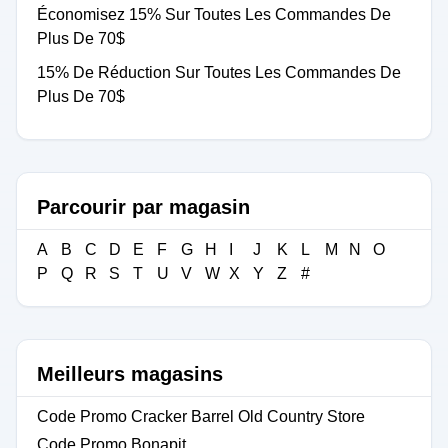
Économisez 15% Sur Toutes Les Commandes De
Plus De 70$
15% De Réduction Sur Toutes Les Commandes De
Plus De 70$
Parcourir par magasin
A
B
C
D
E
F
G
H
I
J
K
L
M
N
O
P
Q
R
S
T
U
V
W
X
Y
Z
#
Meilleurs magasins
Code Promo Cracker Barrel Old Country Store
Code Promo Bonapit