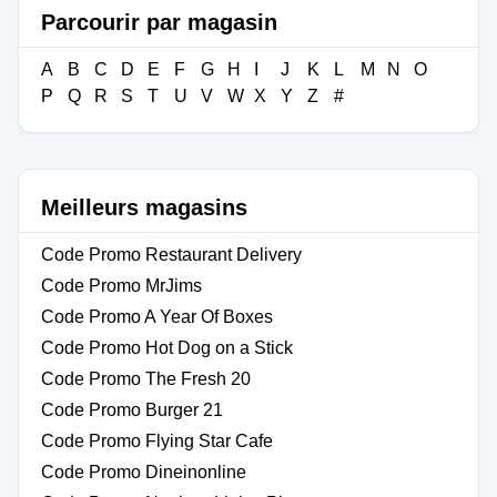
Parcourir par magasin
A
B
C
D
E
F
G
H
I
J
K
L
M
N
O
P
Q
R
S
T
U
V
W
X
Y
Z
#
Meilleurs magasins
Code Promo Restaurant Delivery
Code Promo MrJims
Code Promo A Year Of Boxes
Code Promo Hot Dog on a Stick
Code Promo The Fresh 20
Code Promo Burger 21
Code Promo Flying Star Cafe
Code Promo Dineinonline