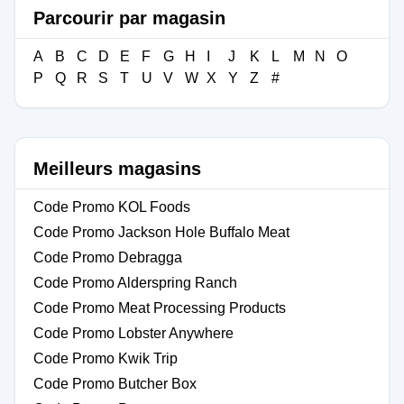
Parcourir par magasin
A
B
C
D
E
F
G
H
I
J
K
L
M
N
O
P
Q
R
S
T
U
V
W
X
Y
Z
#
Meilleurs magasins
Code Promo KOL Foods
Code Promo Jackson Hole Buffalo Meat
Code Promo Debragga
Code Promo Alderspring Ranch
Code Promo Meat Processing Products
Code Promo Lobster Anywhere
Code Promo Kwik Trip
Code Promo Butcher Box