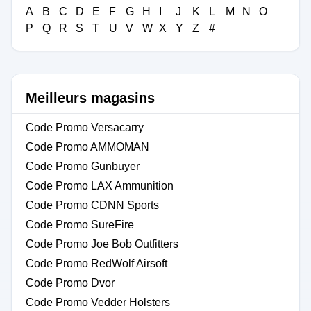
A
B
C
D
E
F
G
H
I
J
K
L
M
N
O
P
Q
R
S
T
U
V
W
X
Y
Z
#
Meilleurs magasins
Code Promo Versacarry
Code Promo AMMOMAN
Code Promo Gunbuyer
Code Promo LAX Ammunition
Code Promo CDNN Sports
Code Promo SureFire
Code Promo Joe Bob Outfitters
Code Promo RedWolf Airsoft
Code Promo Dvor
Code Promo Vedder Holsters