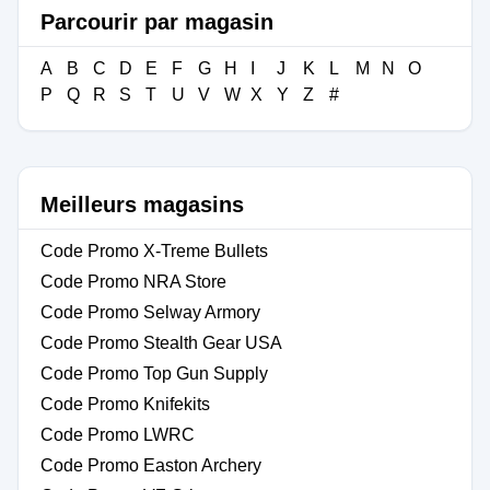
Parcourir par magasin
A
B
C
D
E
F
G
H
I
J
K
L
M
N
O
P
Q
R
S
T
U
V
W
X
Y
Z
#
Meilleurs magasins
Code Promo X-Treme Bullets
Code Promo NRA Store
Code Promo Selway Armory
Code Promo Stealth Gear USA
Code Promo Top Gun Supply
Code Promo Knifekits
Code Promo LWRC
Code Promo Easton Archery