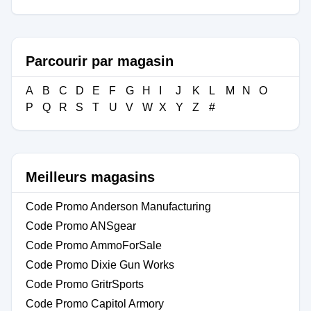
Parcourir par magasin
A
B
C
D
E
F
G
H
I
J
K
L
M
N
O
P
Q
R
S
T
U
V
W
X
Y
Z
#
Meilleurs magasins
Code Promo Anderson Manufacturing
Code Promo ANSgear
Code Promo AmmoForSale
Code Promo Dixie Gun Works
Code Promo GritrSports
Code Promo Capitol Armory