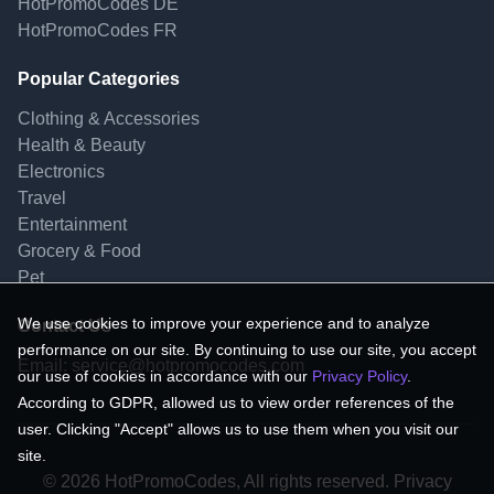
HotPromoCodes DE
HotPromoCodes FR
Popular Categories
Clothing & Accessories
Health & Beauty
Electronics
Travel
Entertainment
Grocery & Food
Pet
We use cookies to improve your experience and to analyze
Contact Us
performance on our site. By continuing to use our site, you accept
Email:
service@hotpromocodes.com
our use of cookies in accordance with our
Privacy Policy
.
According to GDPR, allowed us to view order references of the
user. Clicking "Accept" allows us to use them when you visit our
site.
© 2026 HotPromoCodes, All rights reserved. Privacy