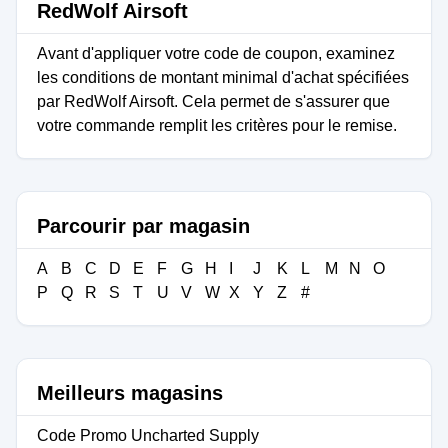
RedWolf Airsoft
Avant d'appliquer votre code de coupon, examinez
les conditions de montant minimal d'achat spécifiées
par RedWolf Airsoft. Cela permet de s'assurer que
votre commande remplit les critères pour le remise.
Parcourir par magasin
A
B
C
D
E
F
G
H
I
J
K
L
M
N
O
P
Q
R
S
T
U
V
W
X
Y
Z
#
Meilleurs magasins
Code Promo Uncharted Supply