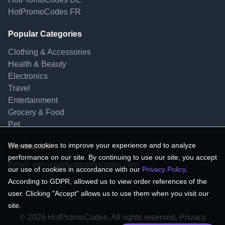
HotPromoCodes FR
Popular Categories
Clothing & Accessories
Health & Beauty
Electronics
Travel
Entertainment
Grocery & Food
Pet
We use cookies to improve your experience and to analyze
Contact Us
performance on our site. By continuing to use our site, you accept
Email:
service@hotpromocodes.com
our use of cookies in accordance with our
Privacy Policy
.
According to GDPR, allowed us to view order references of the
user. Clicking "Accept" allows us to use them when you visit our
site.
© 2026 HotPromoCodes, All rights reserved. Privacy