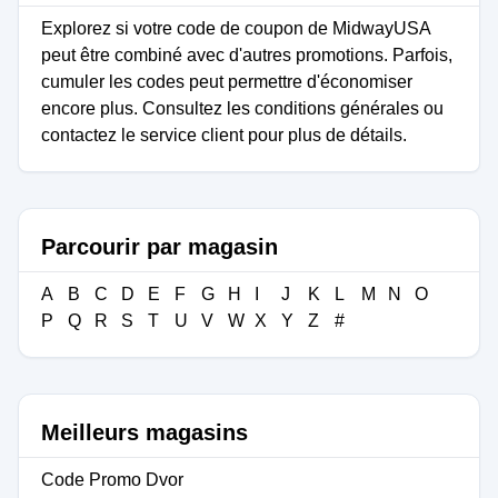
Explorez si votre code de coupon de MidwayUSA
peut être combiné avec d'autres promotions. Parfois,
cumuler les codes peut permettre d'économiser
encore plus. Consultez les conditions générales ou
contactez le service client pour plus de détails.
Parcourir par magasin
A
B
C
D
E
F
G
H
I
J
K
L
M
N
O
P
Q
R
S
T
U
V
W
X
Y
Z
#
Meilleurs magasins
Code Promo Dvor