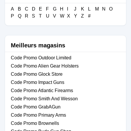
A
B
C
D
E
F
G
H
I
J
K
L
M
N
O
P
Q
R
S
T
U
V
W
X
Y
Z
#
Meilleurs magasins
Code Promo Outdoor Limited
Code Promo Alien Gear Holsters
Code Promo Glock Store
Code Promo Impact Guns
Code Promo Atlantic Firearms
Code Promo Smith And Wesson
Code Promo GrabAGun
Code Promo Primary Arms
Code Promo Brownells