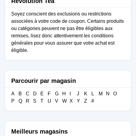
Revolution Tea
Soyez conscient des exclusions ou restrictions
associées à votre code de coupon. Certains produits
ou catégories peuvent ne pas être éligibles aux
remises, lisez donc attentivement les conditions
générales pour vous assurer que votre achat est
éligible.
Parcourir par magasin
A
B
C
D
E
F
G
H
I
J
K
L
M
N
O
P
Q
R
S
T
U
V
W
X
Y
Z
#
Meilleurs magasins