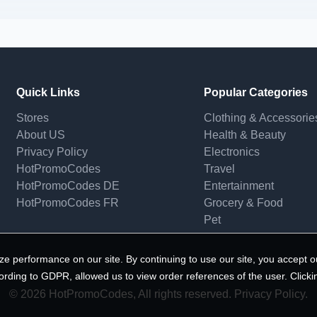
Quick Links
Popular Categories
Stores
Clothing & Accessorie
About US
Health & Beauty
Privacy Policy
Electronics
HotPromoCodes
Travel
HotPromoCodes DE
Entertainment
HotPromoCodes FR
Grocery & Food
Pet
e performance on our site. By continuing to use our site, you accept o
ording to GDPR, allowed us to view order references of the user. Clicki
© 2026 HotPromoCodes, All rights reserved. Privacy Policy.