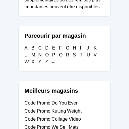
importantes peuvent être disponibles.
Parcourir par magasin
A
B
C
D
E
F
G
H
I
J
K
L
M
N
O
P
Q
R
S
T
U
V
W
X
Y
Z
#
Meilleurs magasins
Code Promo Do You Even
Code Promo Kutting Weight
Code Promo Collage Video
Code Promo We Sell Mats