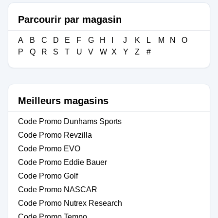
Parcourir par magasin
A
B
C
D
E
F
G
H
I
J
K
L
M
N
O
P
Q
R
S
T
U
V
W
X
Y
Z
#
Meilleurs magasins
Code Promo Dunhams Sports
Code Promo Revzilla
Code Promo EVO
Code Promo Eddie Bauer
Code Promo Golf
Code Promo NASCAR
Code Promo Nutrex Research
Code Promo Tempo