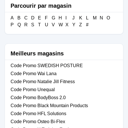
Parcourir par magasin
A
B
C
D
E
F
G
H
I
J
K
L
M
N
O
P
Q
R
S
T
U
V
W
X
Y
Z
#
Meilleurs magasins
Code Promo SWEDISH POSTURE
Code Promo Wai Lana
Code Promo Natalie Jill Fitness
Code Promo Unequal
Code Promo BodyBoss 2.0
Code Promo Black Mountain Products
Code Promo HFL Solutions
Code Promo Osteo Bi-Flex