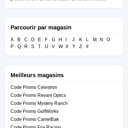
Parcourir par magasin
A
B
C
D
E
F
G
H
I
J
K
L
M
N
O
P
Q
R
S
T
U
V
W
X
Y
Z
#
Meilleurs magasins
Code Promo Celestron
Code Promo Revant Optics
Code Promo Mystery Ranch
Code Promo GolfWorks
Code Promo CamelBak
Code Promo Fox Racing