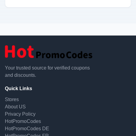
Your trusted source for verified coupons
and discounts.
Quick Links
Stores
About US
Privacy Policy
HotPromoCodes
HotPromoCodes DE
HotPromoCodes FR