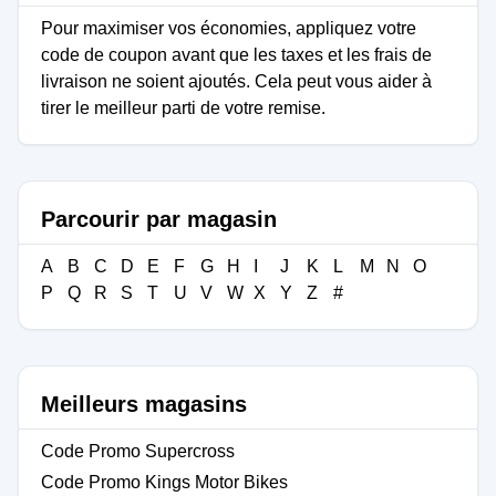
Pour maximiser vos économies, appliquez votre
code de coupon avant que les taxes et les frais de
livraison ne soient ajoutés. Cela peut vous aider à
tirer le meilleur parti de votre remise.
Parcourir par magasin
A
B
C
D
E
F
G
H
I
J
K
L
M
N
O
P
Q
R
S
T
U
V
W
X
Y
Z
#
Meilleurs magasins
Code Promo Supercross
Code Promo Kings Motor Bikes