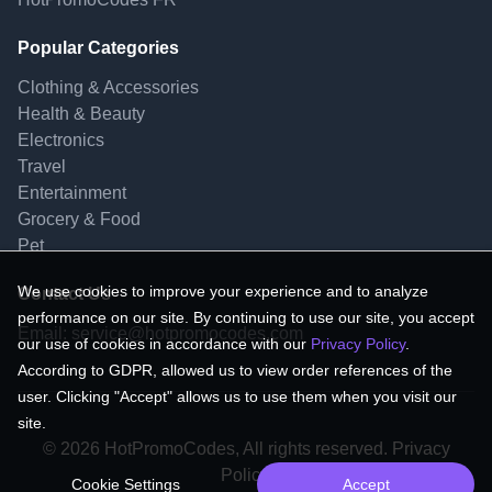
Popular Categories
Clothing & Accessories
Health & Beauty
Electronics
Travel
Entertainment
Grocery & Food
Pet
We use cookies to improve your experience and to analyze
Contact Us
performance on our site. By continuing to use our site, you accept
Email:
service@hotpromocodes.com
our use of cookies in accordance with our
Privacy Policy
.
According to GDPR, allowed us to view order references of the
user. Clicking "Accept" allows us to use them when you visit our
site.
© 2026 HotPromoCodes, All rights reserved. Privacy
Policy.
Cookie Settings
Accept