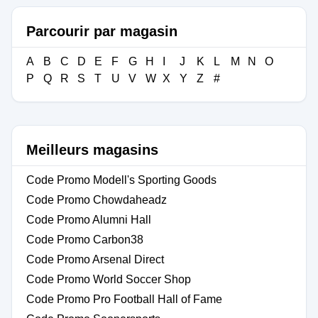
Parcourir par magasin
A
B
C
D
E
F
G
H
I
J
K
L
M
N
O
P
Q
R
S
T
U
V
W
X
Y
Z
#
Meilleurs magasins
Code Promo Modell's Sporting Goods
Code Promo Chowdaheadz
Code Promo Alumni Hall
Code Promo Carbon38
Code Promo Arsenal Direct
Code Promo World Soccer Shop
Code Promo Pro Football Hall of Fame