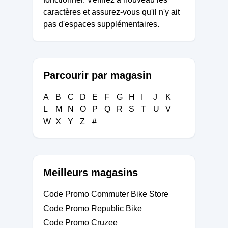
caractères et assurez-vous qu'il n'y ait
pas d'espaces supplémentaires.
Parcourir par magasin
A
B
C
D
E
F
G
H
I
J
K
L
M
N
O
P
Q
R
S
T
U
V
W
X
Y
Z
#
Meilleurs magasins
Code Promo Commuter Bike Store
Code Promo Republic Bike
Code Promo Cruzee