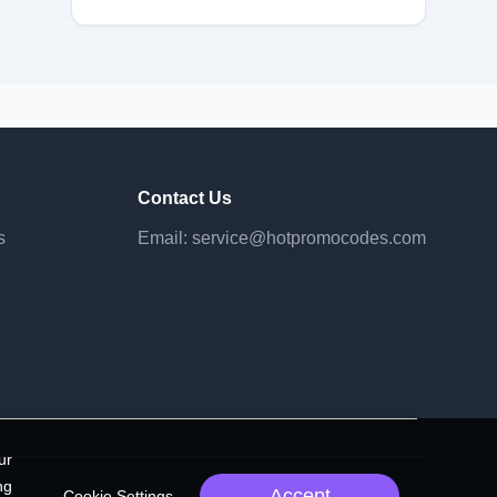
Contact Us
s
Email:
service@hotpromocodes.com
ur
ng
Accept
Cookie Settings