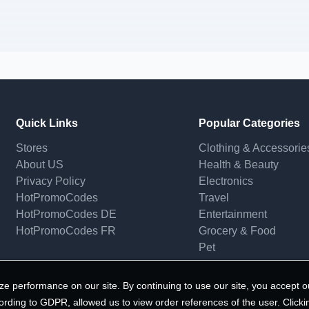
Quick Links
Popular Categories
Stores
Clothing & Accessorie
About US
Health & Beauty
Privacy Policy
Electronics
HotPromoCodes
Travel
HotPromoCodes DE
Entertainment
HotPromoCodes FR
Grocery & Food
Pet
e performance on our site. By continuing to use our site, you accept o
ording to GDPR, allowed us to view order references of the user. Clicki