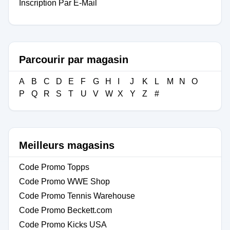
Inscription Par E-Mail
Parcourir par magasin
A
B
C
D
E
F
G
H
I
J
K
L
M
N
O
P
Q
R
S
T
U
V
W
X
Y
Z
#
Meilleurs magasins
Code Promo Topps
Code Promo WWE Shop
Code Promo Tennis Warehouse
Code Promo Beckett.com
Code Promo Kicks USA