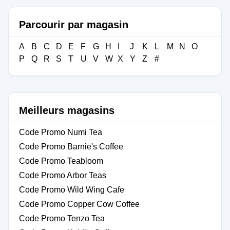
Parcourir par magasin
A
B
C
D
E
F
G
H
I
J
K
L
M
N
O
P
Q
R
S
T
U
V
W
X
Y
Z
#
Meilleurs magasins
Code Promo Numi Tea
Code Promo Barnie's Coffee
Code Promo Teabloom
Code Promo Arbor Teas
Code Promo Wild Wing Cafe
Code Promo Copper Cow Coffee
Code Promo Tenzo Tea