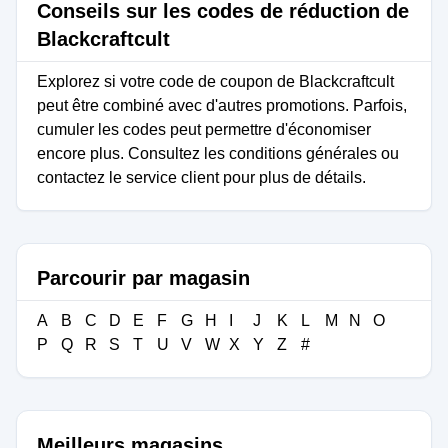
Conseils sur les codes de réduction de
Blackcraftcult
Explorez si votre code de coupon de Blackcraftcult
peut être combiné avec d'autres promotions. Parfois,
cumuler les codes peut permettre d'économiser
encore plus. Consultez les conditions générales ou
contactez le service client pour plus de détails.
Parcourir par magasin
A
B
C
D
E
F
G
H
I
J
K
L
M
N
O
P
Q
R
S
T
U
V
W
X
Y
Z
#
Meilleurs magasins