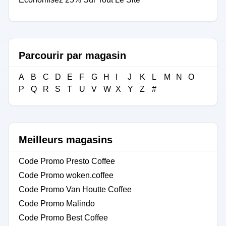
Parcourir par magasin
A
B
C
D
E
F
G
H
I
J
K
L
M
N
O
P
Q
R
S
T
U
V
W
X
Y
Z
#
Meilleurs magasins
Code Promo Presto Coffee
Code Promo woken.coffee
Code Promo Van Houtte Coffee
Code Promo Malindo
Code Promo Best Coffee