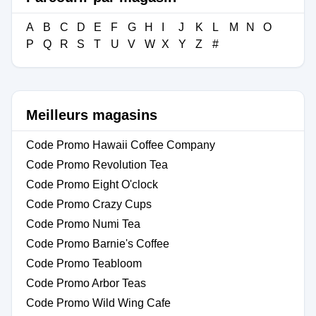
A
B
C
D
E
F
G
H
I
J
K
L
M
N
O
P
Q
R
S
T
U
V
W
X
Y
Z
#
Meilleurs magasins
Code Promo Hawaii Coffee Company
Code Promo Revolution Tea
Code Promo Eight O'clock
Code Promo Crazy Cups
Code Promo Numi Tea
Code Promo Barnie's Coffee
Code Promo Teabloom
Code Promo Arbor Teas
Code Promo Wild Wing Cafe