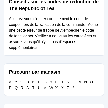
Conseils sur les codes de réduction de
The Republic of Tea
Assurez-vous d'entrer correctement le code de
coupon lors de la validation de la commande. Même
une petite erreur de frappe peut empêcher le code
de fonctionner. Vérifiez à nouveau les caractères et
assurez-vous qu'il n'y ait pas d'espaces
supplémentaires.
Parcourir par magasin
A
B
C
D
E
F
G
H
I
J
K
L
M
N
O
P
Q
R
S
T
U
V
W
X
Y
Z
#