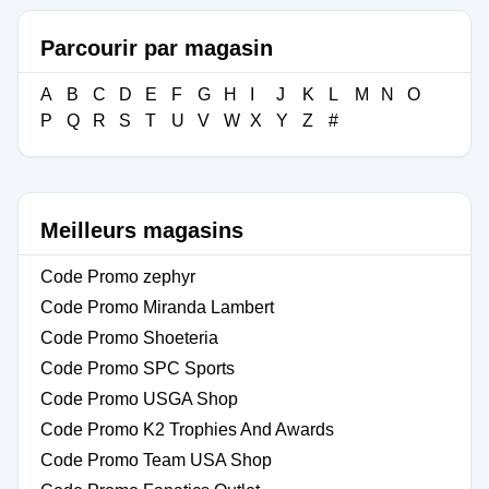
Parcourir par magasin
A
B
C
D
E
F
G
H
I
J
K
L
M
N
O
P
Q
R
S
T
U
V
W
X
Y
Z
#
Meilleurs magasins
Code Promo zephyr
Code Promo Miranda Lambert
Code Promo Shoeteria
Code Promo SPC Sports
Code Promo USGA Shop
Code Promo K2 Trophies And Awards
Code Promo Team USA Shop