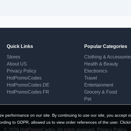
Quick Links
Popular Categories
Stores
Clothing & Accessorie
About US
Health & Beauty
Privacy Policy
Electronics
HotPromoCodes
Travel
HotPromoCodes DE
Entertainment
HotPromoCodes FR
Grocery & Food
Pet
e performance on our site. By continuing to use our site, you accept o
ording to GDPR, allowed us to view order references of the user. Clicki
© 2026 HotPromoCodes, All rights reserved. Privacy Policy.