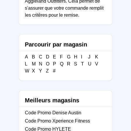
Aggieland Outfitters. Cela permet de
s'assurer que votre commande remplit
les critères pour le remise.
Parcourir par magasin
A
B
C
D
E
F
G
H
I
J
K
L
M
N
O
P
Q
R
S
T
U
V
W
X
Y
Z
#
Meilleurs magasins
Code Promo Denise Austin
Code Promo Xperience Fitness
Code Promo HYLETE