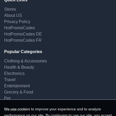
Stores
About US
Privacy Policy
HotPromoCodes
HotPromoCodes DE
HotPromoCodes FR
Popular Categories
Clothing & Accessories
Health & Beauty
Electronics
Travel
Entertainment
Grocery & Food
Pet
We use cookies to improve your experience and to analyze
Contact Us
performance on our site. By continuing to use our site, you accept