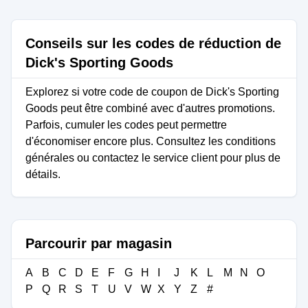
Conseils sur les codes de réduction de
Dick's Sporting Goods
Explorez si votre code de coupon de Dick's Sporting
Goods peut être combiné avec d'autres promotions.
Parfois, cumuler les codes peut permettre
d'économiser encore plus. Consultez les conditions
générales ou contactez le service client pour plus de
détails.
Parcourir par magasin
A
B
C
D
E
F
G
H
I
J
K
L
M
N
O
P
Q
R
S
T
U
V
W
X
Y
Z
#