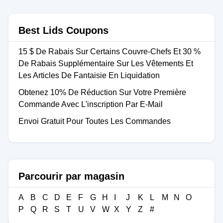
Best Lids Coupons
15 $ De Rabais Sur Certains Couvre-Chefs Et 30 %
De Rabais Supplémentaire Sur Les Vêtements Et
Les Articles De Fantaisie En Liquidation
Obtenez 10% De Réduction Sur Votre Première
Commande Avec L'inscription Par E-Mail
Envoi Gratuit Pour Toutes Les Commandes
Parcourir par magasin
A
B
C
D
E
F
G
H
I
J
K
L
M
N
O
P
Q
R
S
T
U
V
W
X
Y
Z
#