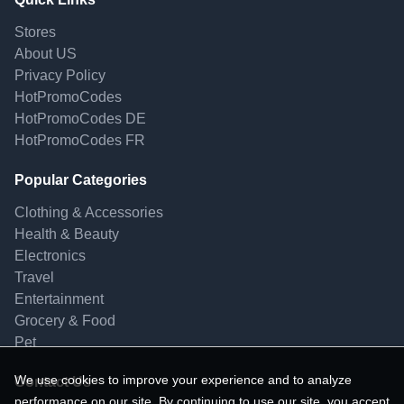
Stores
About US
Privacy Policy
HotPromoCodes
HotPromoCodes DE
HotPromoCodes FR
Popular Categories
Clothing & Accessories
Health & Beauty
Electronics
Travel
Entertainment
Grocery & Food
Pet
We use cookies to improve your experience and to analyze
Contact Us
performance on our site. By continuing to use our site, you accept