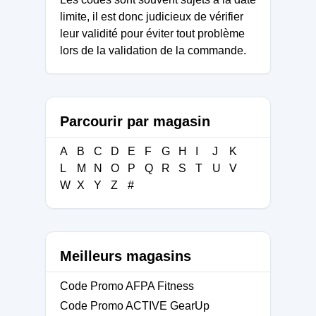
limite, il est donc judicieux de vérifier
leur validité pour éviter tout problème
lors de la validation de la commande.
Parcourir par magasin
A
B
C
D
E
F
G
H
I
J
K
L
M
N
O
P
Q
R
S
T
U
V
W
X
Y
Z
#
Meilleurs magasins
Code Promo AFPA Fitness
Code Promo ACTIVE GearUp