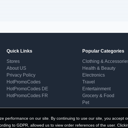
Quick Links
Popular Categories
Stores
Clothing & Accessorie
About US
Health & Beauty
Privacy Policy
Electronics
HotPromoCodes
Travel
HotPromoCodes DE
Entertainment
HotPromoCodes FR
Grocery & Food
Pet
e performance on our site. By continuing to use our site, you accept o
ording to GDPR, allowed us to view order references of the user. Clicki