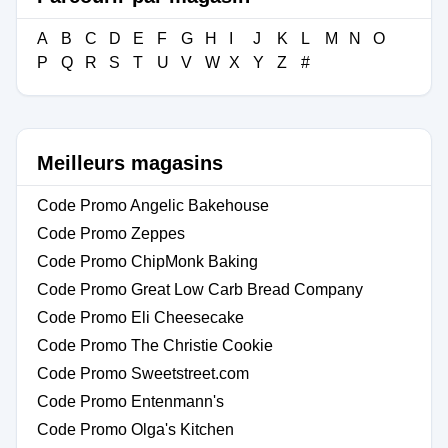
A
B
C
D
E
F
G
H
I
J
K
L
M
N
O
P
Q
R
S
T
U
V
W
X
Y
Z
#
Meilleurs magasins
Code Promo Angelic Bakehouse
Code Promo Zeppes
Code Promo ChipMonk Baking
Code Promo Great Low Carb Bread Company
Code Promo Eli Cheesecake
Code Promo The Christie Cookie
Code Promo Sweetstreet.com
Code Promo Entenmann's
Code Promo Olga's Kitchen