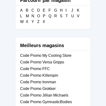
Parcourir par magasin
A
B
C
D
E
F
G
H
I
J
K
L
M
N
O
P
Q
R
S
T
U
V
W
X
Y
Z
#
Meilleurs magasins
Code Promo My Cooling Store
Code Promo Versa Gripps
Code Promo FFC
Code Promo Killerspin
Code Promo Ironman
Code Promo Grokker
Code Promo Jillian Michaels
Code Promo GymnasticBodies