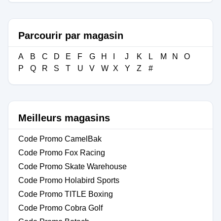
Parcourir par magasin
A
B
C
D
E
F
G
H
I
J
K
L
M
N
O
P
Q
R
S
T
U
V
W
X
Y
Z
#
Meilleurs magasins
Code Promo CamelBak
Code Promo Fox Racing
Code Promo Skate Warehouse
Code Promo Holabird Sports
Code Promo TITLE Boxing
Code Promo Cobra Golf