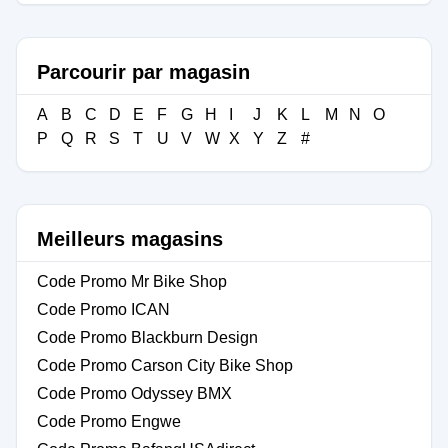
Parcourir par magasin
A
B
C
D
E
F
G
H
I
J
K
L
M
N
O
P
Q
R
S
T
U
V
W
X
Y
Z
#
Meilleurs magasins
Code Promo Mr Bike Shop
Code Promo ICAN
Code Promo Blackburn Design
Code Promo Carson City Bike Shop
Code Promo Odyssey BMX
Code Promo Engwe