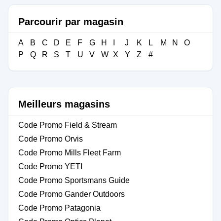
Parcourir par magasin
A
B
C
D
E
F
G
H
I
J
K
L
M
N
O
P
Q
R
S
T
U
V
W
X
Y
Z
#
Meilleurs magasins
Code Promo Field & Stream
Code Promo Orvis
Code Promo Mills Fleet Farm
Code Promo YETI
Code Promo Sportsmans Guide
Code Promo Gander Outdoors
Code Promo Patagonia